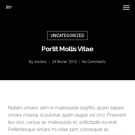
Skip
Menu
Men
to
main
content
UNCATEGORIZED
Portit Mollis Vitae
By
studios
24 février 2013
No Comments
Nullam ornare, sem in malesuada sagittis, quam sapien
ornare massa, id pulvinar quam augue vel orci. Praesent
leo orci, cursus ac malesuada et, sollicitudin eu erat.
Pellentesque ornare mi vitae sem consequat ac