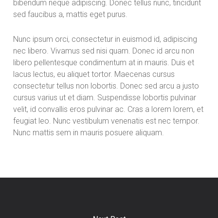
bibendum neque adipiscing. Donec tellus nunc, tincidunt
sed faucibus a, mattis eget purus.
Nunc ipsum orci, consectetur in euismod id, adipiscing
nec libero. Vivamus sed nisi quam. Donec id arcu non
libero pellentesque condimentum at in mauris. Duis et
lacus lectus, eu aliquet tortor. Maecenas cursus
consectetur tellus non lobortis. Donec sed arcu a justo
cursus varius ut et diam. Suspendisse lobortis pulvinar
velit, id convallis eros pulvinar ac. Cras a lorem lorem, et
feugiat leo. Nunc vestibulum venenatis est nec tempor.
Nunc mattis sem in mauris posuere aliquam.